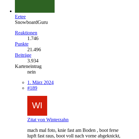
Eetee
SnowboardGuru
Reaktionen
1.746
Punkte
21.496
Beiträge
3.934
Karteneintrag
nein
1. März 2024
#189
Zitat von Winterzahn
mach mal foto, knie fast am Boden , boot ferse
lupft fast raus, boot voll nach vorne abgeknickt,