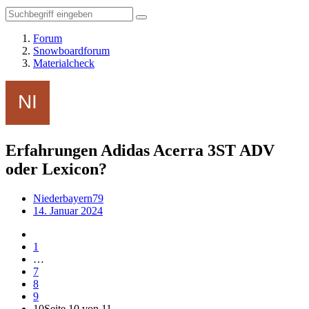
Forum
Snowboardforum
Materialcheck
Erfahrungen Adidas Acerra 3ST ADV
oder Lexicon?
Niederbayern79
14. Januar 2024
1
…
7
8
9
10
Seite 10 von 11