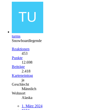
turms
Snowboardlegende
Reaktionen
453
Punkte
12.698
Beiträge
2.418
Karteneintrag
ja
Geschlecht
Männlich
Wohnort
Alaska
1. März 2024