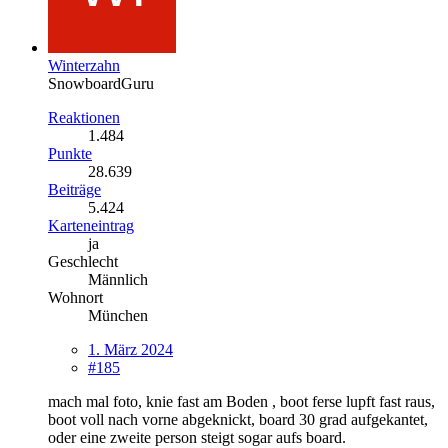
Winterzahn
SnowboardGuru
Reaktionen
1.484
Punkte
28.639
Beiträge
5.424
Karteneintrag
ja
Geschlecht
Männlich
Wohnort
München
1. März 2024
#185
mach mal foto, knie fast am Boden , boot ferse lupft fast raus,
boot voll nach vorne abgeknickt, board 30 grad aufgekantet,
oder eine zweite person steigt sogar aufs board.