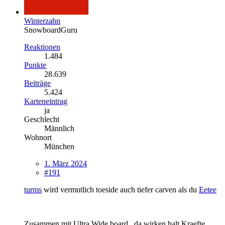
Winterzahn
SnowboardGuru
Reaktionen
1.484
Punkte
28.639
Beiträge
5.424
Karteneintrag
ja
Geschlecht
Männlich
Wohnort
München
1. März 2024
#191
turms
wird vermutlich toeside auch tiefer carven als du
Eetee
Zusammen mit Ultra Wide board , da wirken halt Kraefte,