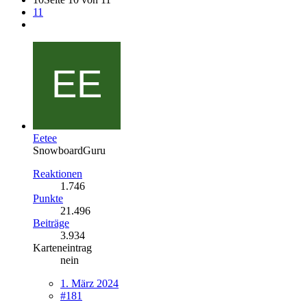
11
Eetee
SnowboardGuru
Reaktionen
1.746
Punkte
21.496
Beiträge
3.934
Karteneintrag
nein
1. März 2024
#181