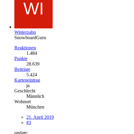
Winterzahn
SnowboardGuru
Reaktionen
1.484
Punkte
28.639
Beiträge
5.424
Karteneintrag
ja
Geschlecht
Männlich
Wohnort
München
21. April 2019
#3
update: