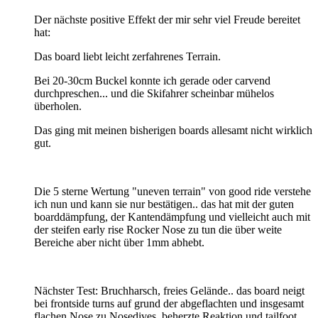
Der nächste positive Effekt der mir sehr viel Freude bereitet
hat:
Das board liebt leicht zerfahrenes Terrain.
Bei 20-30cm Buckel konnte ich gerade oder carvend
durchpreschen... und die Skifahrer scheinbar mühelos
überholen.
Das ging mit meinen bisherigen boards allesamt nicht wirklich
gut.
Die 5 sterne Wertung "uneven terrain" von good ride verstehe
ich nun und kann sie nur bestätigen.. das hat mit der guten
boarddämpfung, der Kantendämpfung und vielleicht auch mit
der steifen early rise Rocker Nose zu tun die über weite
Bereiche aber nicht über 1mm abhebt.
Nächster Test: Bruchharsch, freies Gelände.. das board neigt
bei frontside turns auf grund der abgeflachten und insgesamt
flachen Nose zu Nosedives, beherzte Reaktion und tailfoot