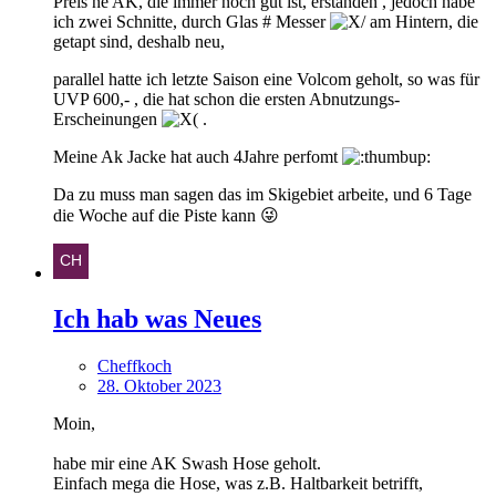
Preis ne AK, die immer noch gut ist, erstanden , jedoch habe
ich zwei Schnitte, durch Glas # Messer
am Hintern, die
getapt sind, deshalb neu,
parallel hatte ich letzte Saison eine Volcom geholt, so was für
UVP 600,- , die hat schon die ersten Abnutzungs-
Erscheinungen
.
Meine Ak Jacke hat auch 4Jahre perfomt
Da zu muss man sagen das im Skigebiet arbeite, und 6 Tage
die Woche auf die Piste kann 😜
Ich hab was Neues
Cheffkoch
28. Oktober 2023
Moin,
habe mir eine AK Swash Hose geholt.
Einfach mega die Hose, was z.B. Haltbarkeit betrifft,