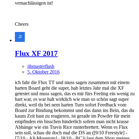
vernachlässigen ist!
Cheers
Flux XF 2017
jibmasterflash
5. Oktober 2016
ich fahr die Flux TT und muss sagen zusammen mit einem
harten Board geht die super, hab letztes Jahr mal die XF
getestet und muss sagen, das es mir fürs Feeling ein wenig zu
hart war, es war halt wirklich wie man so schön sagt super
direkt, weil du bei nem harten Turn sofort Feedback vom
Board zur Bindung bekommst und das dann ins Bein, das du
kaum Zeit hast zu reagieren, ist gerade im Powder für mein
empfinden ein bisschen hinderlich sofern man nicht krasse
Abhänge wie ein Travis Rice runterbrettert. Wenn es Flux
sein soll, schau dir doch mal die DS an ([9/10 Freestyle] -
[7/10 - All-Mountain] - [8/10 - BC]) laut dem Shop meines