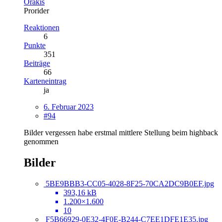
Orakis
Prorider
Reaktionen
6
Punkte
351
Beiträge
66
Karteneintrag
ja
6. Februar 2023
#94
Bilder vergessen habe erstmal mittlere Stellung beim highback
genommen
Bilder
5BE9BBB3-CC05-4028-8F25-70CA2DC9B0EF.jpg
393,16 kB
1.200×1.600
10
F5B66929-0E32-4F0E-B244-C7EE1DFE1E35.jpg