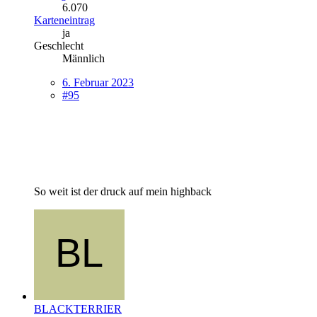
6.070
Karteneintrag
ja
Geschlecht
Männlich
6. Februar 2023
#95
So weit ist der druck auf mein highback
BLACKTERRIER