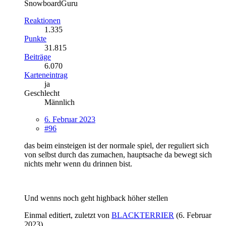
SnowboardGuru
Reaktionen
1.335
Punkte
31.815
Beiträge
6.070
Karteneintrag
ja
Geschlecht
Männlich
6. Februar 2023
#96
das beim einsteigen ist der normale spiel, der reguliert sich
von selbst durch das zumachen, hauptsache da bewegt sich
nichts mehr wenn du drinnen bist.
Und wenns noch geht highback höher stellen
Einmal editiert, zuletzt von
BLACKTERRIER
(
6. Februar
2023
)