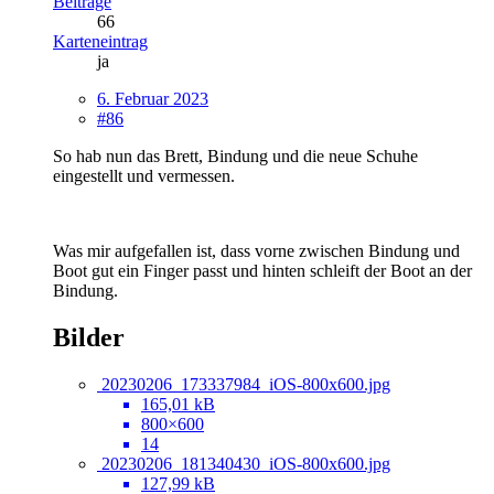
Beiträge
66
Karteneintrag
ja
6. Februar 2023
#86
So hab nun das Brett, Bindung und die neue Schuhe
eingestellt und vermessen.
Was mir aufgefallen ist, dass vorne zwischen Bindung und
Boot gut ein Finger passt und hinten schleift der Boot an der
Bindung.
Bilder
20230206_173337984_iOS-800x600.jpg
165,01 kB
800×600
14
20230206_181340430_iOS-800x600.jpg
127,99 kB