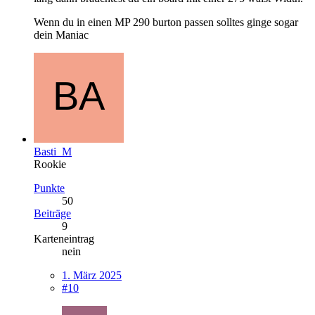
Wenn du in einen MP 290 burton passen solltes ginge sogar
dein Maniac
Basti_M
Rookie
Punkte
50
Beiträge
9
Karteneintrag
nein
1. März 2025
#10