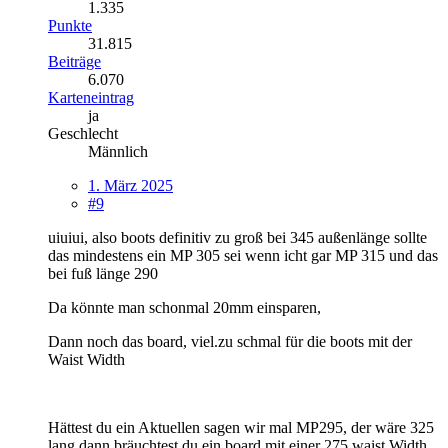
1.335
Punkte
31.815
Beiträge
6.070
Karteneintrag
ja
Geschlecht
Männlich
1. März 2025
#9
uiuiui, also boots definitiv zu groß bei 345 außenlänge sollte
das mindestens ein MP 305 sei wenn icht gar MP 315 und das
bei fuß länge 290
Da könnte man schonmal 20mm einsparen,
Dann noch das board, viel.zu schmal für die boots mit der
Waist Width
Hättest du ein Aktuellen sagen wir mal MP295, der wäre 325
lang dann bräuchtest du ein board mit einer 275 waist Width.