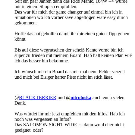
Seit ein paar Jahren dann das Ride Manic, 164W --> wurde
mir in einem Shop so empfohlen.
Das war für mich der game changer auf einmal bin ich in
Situationen wo ich vorher save abgeflogen wäre easy durch
gekommen.
Hoffe das hat geholfen damit ihr mir einen guten Tipp geben
könnt.
Bis auf diese wegrutschen der scheiß Kante vorne bin ich
super zu frieden mit meinem Board. Hab halt keinen Plan wie
ich das besser hin bekomme.
Ich wünsch mir ein Board das mir mal nenn Fehler verzeit
und mich bei Eisiger harter Piste nicht im stich lässt.
@
BLACKTERRIER
und @
nitrofoska
auch euch vielen
Dank.
Was würdet ihr mir jetzt empfehlen mit den Infos. Hab ich
noch was vergessen an Infos?
Das SALOMON SIGHT WIDE ist dann wohl eher nicht
geeignet, oder?