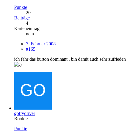
Punkte
20
Beiträge
4
Karteneintrag
nein
7. Februar 2008
#165
ich fahr das burton dominant.. bin damit auch sehr zufrieden
goffydriver
Rookie
Punkte