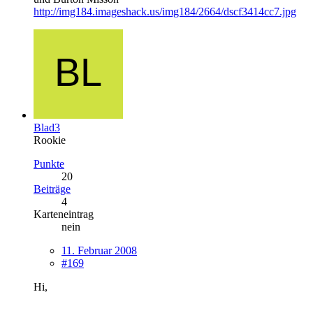
http://img184.imageshack.us/img184/2664/dscf3414cc7.jpg
Blad3
Rookie
Punkte
20
Beiträge
4
Karteneintrag
nein
11. Februar 2008
#169
Hi,