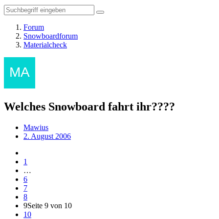
Forum
Snowboardforum
Materialcheck
Welches Snowboard fahrt ihr????
Mawius
2. August 2006
1
…
6
7
8
9
Seite 9 von 10
10