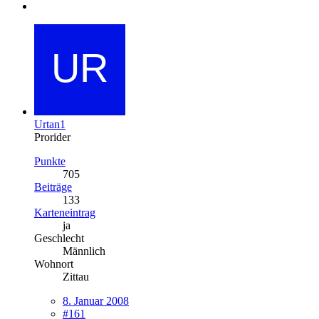
Urtan1
Prorider
Punkte
705
Beiträge
133
Karteneintrag
ja
Geschlecht
Männlich
Wohnort
Zittau
8. Januar 2008
#161