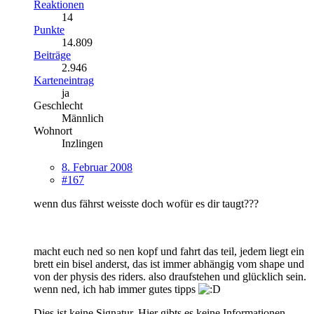
Reaktionen
14
Punkte
14.809
Beiträge
2.946
Karteneintrag
ja
Geschlecht
Männlich
Wohnort
Inzlingen
8. Februar 2008
#167
wenn dus fährst weisste doch wofür es dir taugt???
macht euch ned so nen kopf und fahrt das teil, jedem liegt ein
brett ein bisel anderst, das ist immer abhängig vom shape und
von der physis des riders. also draufstehen und glücklich sein.
wenn ned, ich hab immer gutes tipps
Dies ist keine Signatur. Hier gibts es keine Informationen