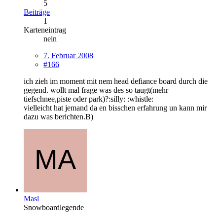
5
Beiträge
1
Karteneintrag
nein
7. Februar 2008
#166
ich zieh im moment mit nem head defiance board durch die
gegend. wollt mal frage was des so taugt(mehr
tiefschnee,piste oder park)?:silly: :whistle:
vielleicht hat jemand da en bisschen erfahrung un kann mir
dazu was berichten.B)
Masl
Snowboardlegende