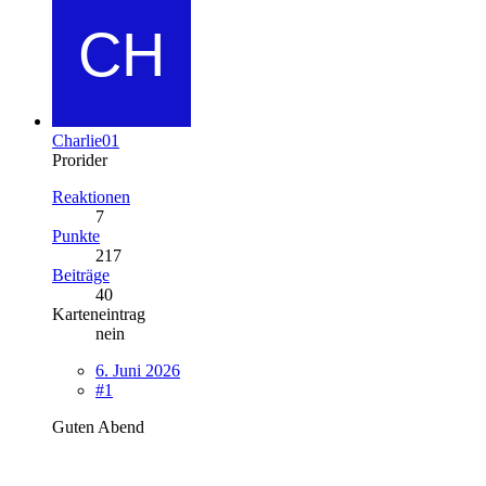
Charlie01
Prorider
Reaktionen
7
Punkte
217
Beiträge
40
Karteneintrag
nein
6. Juni 2026
#1
Guten Abend