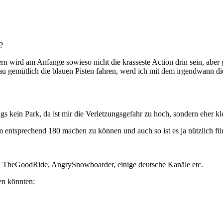
?
ern wird am Anfange sowieso nicht die krasseste Action drin sein, aber
au gemütlich die blauen Pisten fahren, werd ich mit dem irgendwann d
 kein Park, da ist mir die Verletzungsgefahr zu hoch, sondern eher kle
um entsprechend 180 machen zu können und auch so ist es ja nützlich fü
n, TheGoodRide, AngrySnowboarder, einige deutsche Kanäle etc.
en könnten: