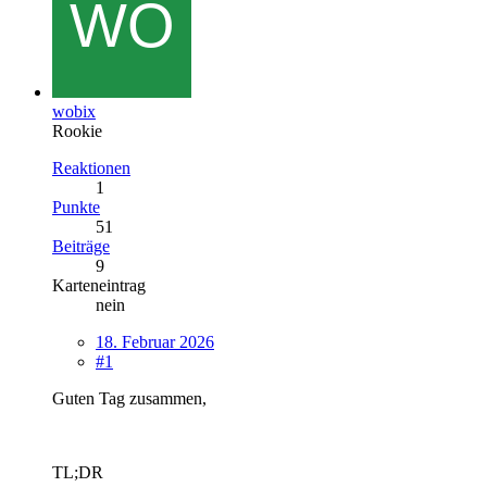
wobix
Rookie
Reaktionen
1
Punkte
51
Beiträge
9
Karteneintrag
nein
18. Februar 2026
#1
Guten Tag zusammen,
TL;DR