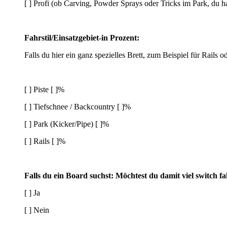
[ ] Profi (ob Carving, Powder Sprays oder Tricks im Park, du h
Fahrstil/Einsatzgebiet-in Prozent:
Falls du hier ein ganz spezielles Brett, zum Beispiel für Rails 
[ ] Piste [ ]%
[ ] Tiefschnee / Backcountry [ ]%
[ ] Park (Kicker/Pipe) [ ]%
[ ] Rails [ ]%
Falls du ein Board suchst: Möchtest du damit viel switch f
[ ] Ja
[ ] Nein