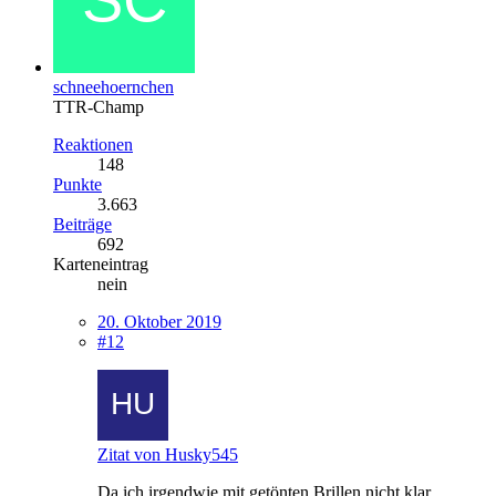
schneehoernchen
TTR-Champ
Reaktionen
148
Punkte
3.663
Beiträge
692
Karteneintrag
nein
20. Oktober 2019
#12
Zitat von Husky545
Da ich irgendwie mit getönten Brillen nicht klar