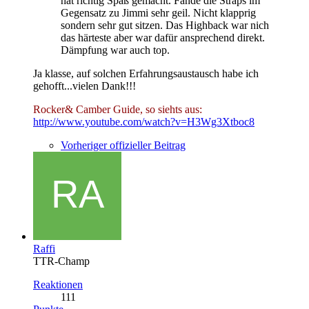
hat richtig Spaß gemacht. Fande die Straps im
Gegensatz zu Jimmi sehr geil. Nicht klapprig
sondern sehr gut sitzen. Das Highback war nich
das härteste aber war dafür ansprechend direkt.
Dämpfung war auch top.
Ja klasse, auf solchen Erfahrungsaustausch habe ich
gehofft...vielen Dank!!!
Rocker& Camber Guide, so siehts aus:
http://www.youtube.com/watch?v=H3Wg3Xtboc8
Vorheriger offizieller Beitrag
Raffi
TTR-Champ
Reaktionen
111