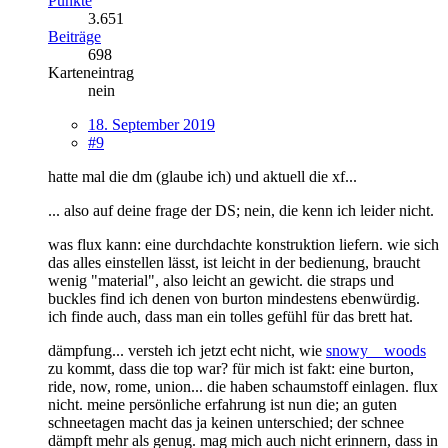
Punkte
3.651
Beiträge
698
Karteneintrag
nein
18. September 2019
#9
hatte mal die dm (glaube ich) und aktuell die xf...
... also auf deine frage der DS; nein, die kenn ich leider nicht.
was flux kann: eine durchdachte konstruktion liefern. wie sich
das alles einstellen lässt, ist leicht in der bedienung, braucht
wenig "material", also leicht an gewicht. die straps und
buckles find ich denen von burton mindestens ebenwürdig.
ich finde auch, dass man ein tolles gefühl für das brett hat.
dämpfung... versteh ich jetzt echt nicht, wie
snowy__woods
zu kommt, dass die top war? für mich ist fakt: eine burton,
ride, now, rome, union... die haben schaumstoff einlagen. flux
nicht. meine persönliche erfahrung ist nun die; an guten
schneetagen macht das ja keinen unterschied; der schnee
dämpft mehr als genug. mag mich auch nicht erinnern, dass in