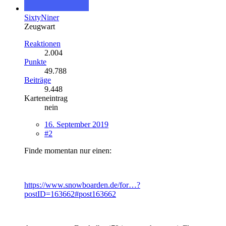
SixtyNiner
Zeugwart
Reaktionen
2.004
Punkte
49.788
Beiträge
9.448
Karteneintrag
nein
16. September 2019
#2
Finde momentan nur einen:
https://www.snowboarden.de/for…?
postID=163662#post163662