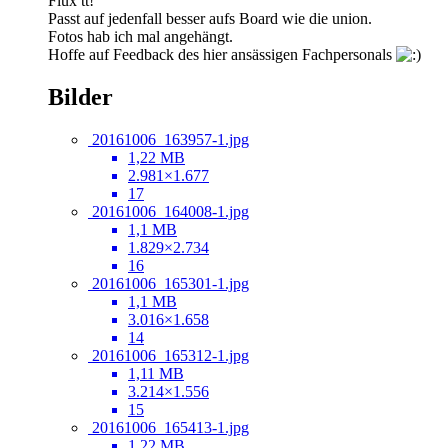
Flux tt!
Passt auf jedenfall besser aufs Board wie die union.
Fotos hab ich mal angehängt.
Hoffe auf Feedback des hier ansässigen Fachpersonals
Bilder
20161006_163957-1.jpg
1,22 MB
2.981×1.677
17
20161006_164008-1.jpg
1,1 MB
1.829×2.734
16
20161006_165301-1.jpg
1,1 MB
3.016×1.658
14
20161006_165312-1.jpg
1,11 MB
3.214×1.556
15
20161006_165413-1.jpg
1,22 MB