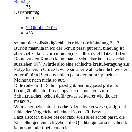
Beiträge
75
Karteneintrag
nein
7. Oktober 2016
#33
so, nur der vollständigkeithalber hier noch bindung 2 u 3.
Burton malavita in M: der Schuh passt gut rein, bindung ist
aber viel zu kurz vorn u hinten,deshalb zu viel Platz auf dem
Board zu den Kanten.kann man ja scheinbar kein Gaspedal
ausziehen
.würde also eine schlechte kraftübertagung zur
Folge haben.in Größe L wäre sie aber wahrscheinlich wieder
zu groß für'n Boot.ausserdem passt der toe strap meiner
Meinung nach nicht so gut.
Ride rodeo in L: Schuh passt gut.bindung passt gut aufs
board, ähnlich der flux.straps passen auch gut zum
Schuh.ratschen gehen dafür etwas schwerer wie die der
malavita.
Wäre aber neben der flux die Alternative gewesen, aufgrund
fehlender Vergleiche mit einer Rome 390 Boss.
Fazit also: ich bleibe bei der flux, weil alles schön passt, die
Einstellungen einfach gehen, die Qualität gut zu sein scheint,
kann zumindest bei den dreien