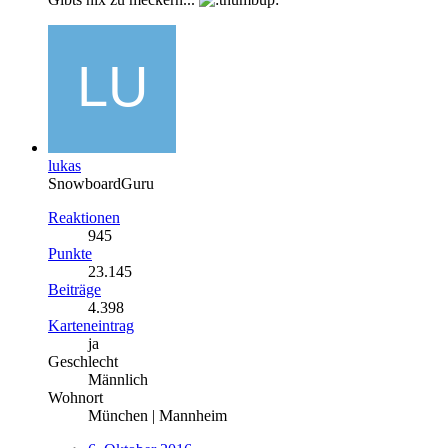
lukas
SnowboardGuru
Reaktionen
945
Punkte
23.145
Beiträge
4.398
Karteneintrag
ja
Geschlecht
Männlich
Wohnort
München | Mannheim