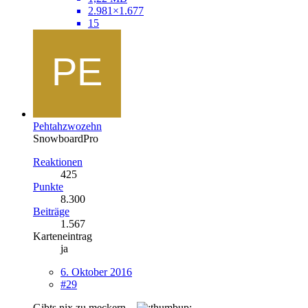
2.981×1.677
15
Pehtahzwozehn
SnowboardPro
Reaktionen
425
Punkte
8.300
Beiträge
1.567
Karteneintrag
ja
6. Oktober 2016
#29
Gibts nix zu meckern...