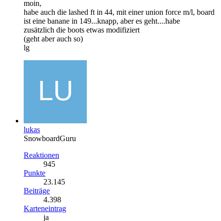
moin,
habe auch die lashed ft in 44, mit einer union force m/l, board
ist eine banane in 149...knapp, aber es geht....habe
zusätzlich die boots etwas modifiziert
(geht aber auch so)
lg
lukas
SnowboardGuru
Reaktionen
945
Punkte
23.145
Beiträge
4.398
Karteneintrag
ja