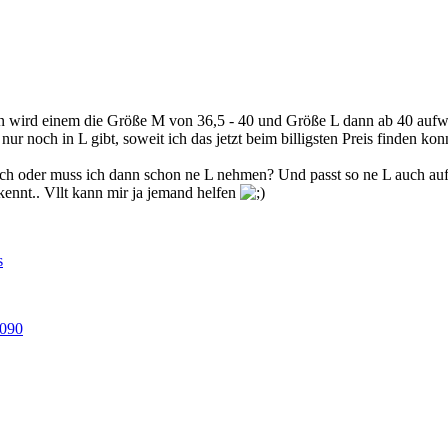
 wird einem die Größe M von 36,5 - 40 und Größe L dann ab 40 aufwä
r noch in L gibt, soweit ich das jetzt beim billigsten Preis finden ko
sch oder muss ich dann schon ne L nehmen? Und passt so ne L auch auf 
kennt.. Vllt kann mir ja jemand helfen
s
5090