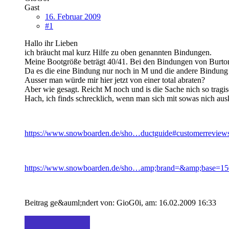
Gast
16. Februar 2009
#1
Hallo ihr Lieben
ich bräucht mal kurz Hilfe zu oben genannten Bindungen.
Meine Bootgröße beträgt 40/41. Bei den Bindungen von Burton
Da es die eine Bindung nur noch in M und die andere Bindung nu
Ausser man würde mir hier jetzt von einer total abraten?
Aber wie gesagt. Reicht M noch und is die Sache nich so tragi
Hach, ich finds schrecklich, wenn man sich mit sowas nich aus
https://www.snowboarden.de/sho…ductguide#customerreview
https://www.snowboarden.de/sho…amp;brand=&amp;base=1
Beitrag ge&auml;ndert von: GioG0i, am: 16.02.2009 16:33