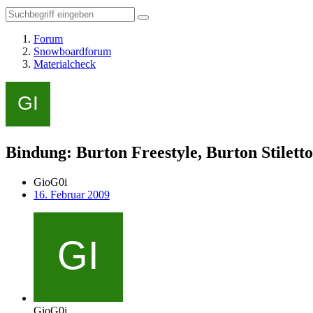
Forum
Snowboardforum
Materialcheck
Bindung: Burton Freestyle, Burton Stilett
GioG0i
16. Februar 2009
GioG0i