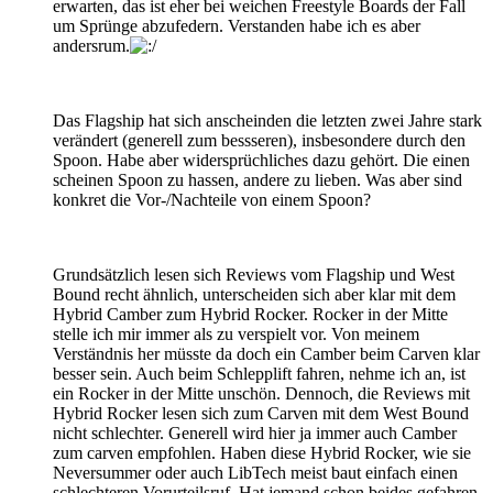
erwarten, das ist eher bei weichen Freestyle Boards der Fall
um Sprünge abzufedern. Verstanden habe ich es aber
andersrum.
Das Flagship hat sich anscheinden die letzten zwei Jahre stark
verändert (generell zum bessseren), insbesondere durch den
Spoon. Habe aber widersprüchliches dazu gehört. Die einen
scheinen Spoon zu hassen, andere zu lieben. Was aber sind
konkret die Vor-/Nachteile von einem Spoon?
Grundsätzlich lesen sich Reviews vom Flagship und West
Bound recht ähnlich, unterscheiden sich aber klar mit dem
Hybrid Camber zum Hybrid Rocker. Rocker in der Mitte
stelle ich mir immer als zu verspielt vor. Von meinem
Verständnis her müsste da doch ein Camber beim Carven klar
besser sein. Auch beim Schlepplift fahren, nehme ich an, ist
ein Rocker in der Mitte unschön. Dennoch, die Reviews mit
Hybrid Rocker lesen sich zum Carven mit dem West Bound
nicht schlechter. Generell wird hier ja immer auch Camber
zum carven empfohlen. Haben diese Hybrid Rocker, wie sie
Neversummer oder auch LibTech meist baut einfach einen
schlechteren Vorurteilsruf. Hat jemand schon beides gefahren