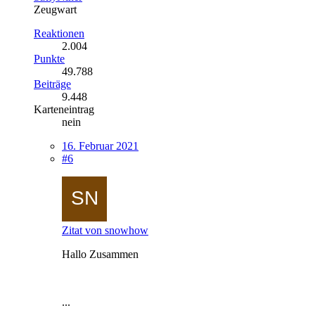
Zeugwart
Reaktionen
2.004
Punkte
49.788
Beiträge
9.448
Karteneintrag
nein
16. Februar 2021
#6
Zitat von snowhow
Hallo Zusammen
...