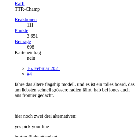
Raffi
TTR-Champ
Reaktionen
111
Punkte
3.651
Beiträge
698
Karteneintrag
nein
16. Februar 2021
#4
fahre das ältere flagship modell. und es ist ein tolles board, das
am liebsten schnell grössere radien fährt. hab bei jones auch
ans frontier gedacht.
hier noch zwei drei alternativen:
yes pick your line
burton flight attendant